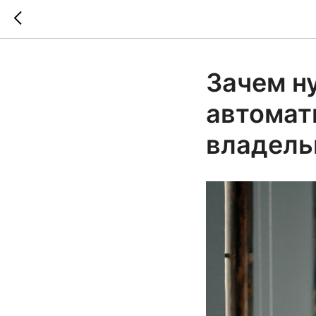
Зачем н
автомат
владель