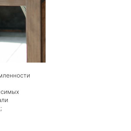
омленности
исимых
али
;