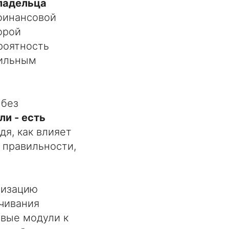
ладельца
 финансовой
орой
роятность
бильным
 без
и - есть
идя, как влияет
 правильности,
тизацию
очивания
овые модули к