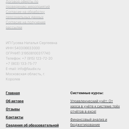
Договор оферты по
проведению мероприятий
Согласие на обработку
персональных данных
Согласие на получение
рассылки
ИП Гусева Наталья Сергеевна
ИНН 540306633000
ОГРНИП 319508100317740
Телефон: +7 (915) 123-72-20
+7 (903) 133‑75‑77
E-mail: info@faudix.ru
Московская область, г.
Королев
Главная
Системные курсы:
Об авторе
Управленческий учёт: От
хаоса в учёте к системе трёх
Отзывы
отчётов в excel
Контакты
Финансовый анализ и
бюджетирование
Сведения об образовательной