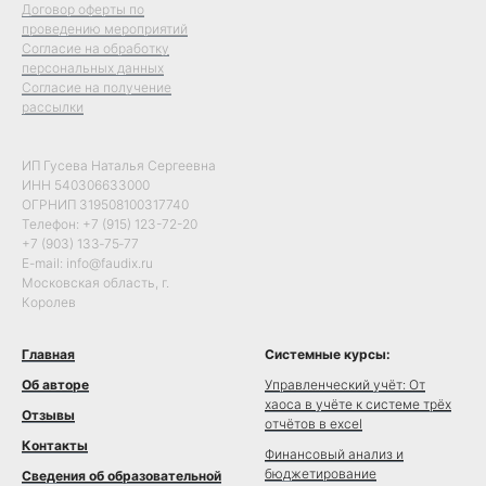
Договор оферты по
проведению мероприятий
Согласие на обработку
персональных данных
Согласие на получение
рассылки
ИП Гусева Наталья Сергеевна
ИНН 540306633000
ОГРНИП 319508100317740
Телефон: +7 (915) 123-72-20
+7 (903) 133‑75‑77
E-mail: info@faudix.ru
Московская область, г.
Королев
Главная
Системные курсы:
Об авторе
Управленческий учёт: От
хаоса в учёте к системе трёх
Отзывы
отчётов в excel
Контакты
Финансовый анализ и
бюджетирование
Сведения об образовательной